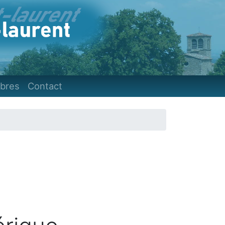
)
bres
Contact