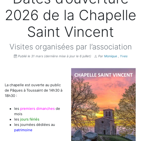
2026 de la Chapelle
Saint Vincent
Visites organisées par l’association
Publié le 31 mars
(dernière mise à jour le 6 juillet)
Par
Monique
,
Yves
La chapelle est ouverte au public
de Pâques à Toussaint de 14h30 à
18h30 :
les
premiers dimanches
de
mois
les
jours fériés
les journées dédiées au
patrimoine