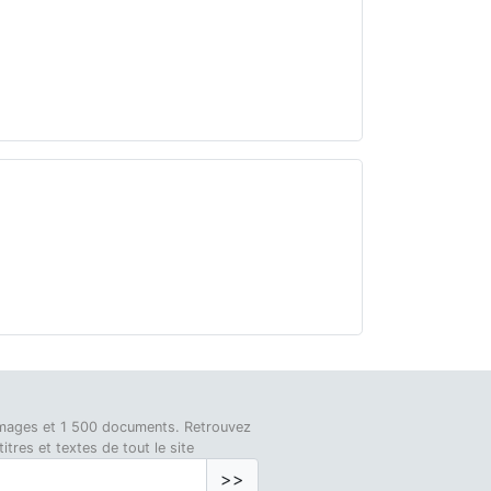
0 images et 1 500 documents. Retrouvez
tres et textes de tout le site
>>