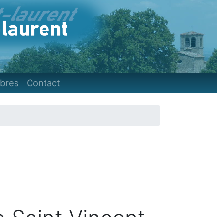
)
bres
Contact