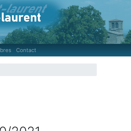
)
bres
Contact