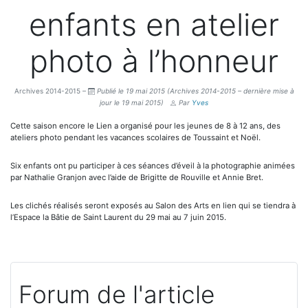
enfants en atelier
photo à l’honneur
Archives 2014-2015 –
Publié le 19 mai 2015
(Archives 2014-2015 – dernière mise à
jour le 19 mai 2015)
Par
Yves
Cette saison encore le Lien a organisé pour les jeunes de 8 à 12 ans, des
ateliers photo pendant les vacances scolaires de Toussaint et Noël.
Six enfants ont pu participer à ces séances d’éveil à la photographie animées
par Nathalie Granjon avec l’aide de Brigitte de Rouville et Annie Bret.
Les clichés réalisés seront exposés au Salon des Arts en lien qui se tiendra à
l’Espace la Bâtie de Saint Laurent du 29 mai au 7 juin 2015.
Forum de l'article