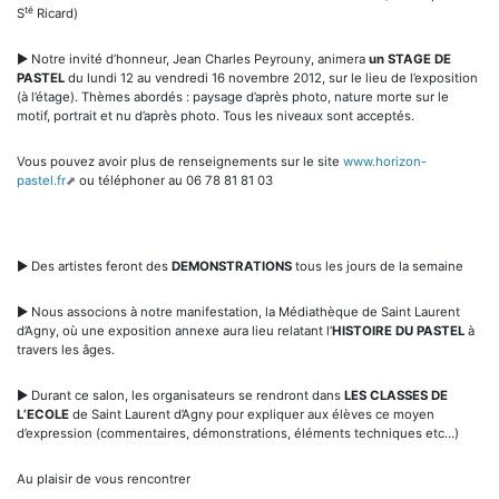
té
S
Ricard)
► Notre invité d’honneur, Jean Charles Peyrouny, animera
un STAGE DE
PASTEL
du lundi 12 au vendredi 16 novembre 2012, sur le lieu de l’exposition
(à l’étage). Thèmes abordés : paysage d’après photo, nature morte sur le
motif, portrait et nu d’après photo. Tous les niveaux sont acceptés.
Vous pouvez avoir plus de renseignements sur le site
www.horizon-
pastel.fr
ou téléphoner au 06 78 81 81 03
► Des artistes feront des
DEMONSTRATIONS
tous les jours de la semaine
► Nous associons à notre manifestation, la Médiathèque de Saint Laurent
d’Agny, où une exposition annexe aura lieu relatant l’
HISTOIRE DU PASTEL
à
travers les âges.
► Durant ce salon, les organisateurs se rendront dans
LES CLASSES DE
L’ECOLE
de Saint Laurent d’Agny pour expliquer aux élèves ce moyen
d’expression (commentaires, démonstrations, éléments techniques etc…)
Au plaisir de vous rencontrer