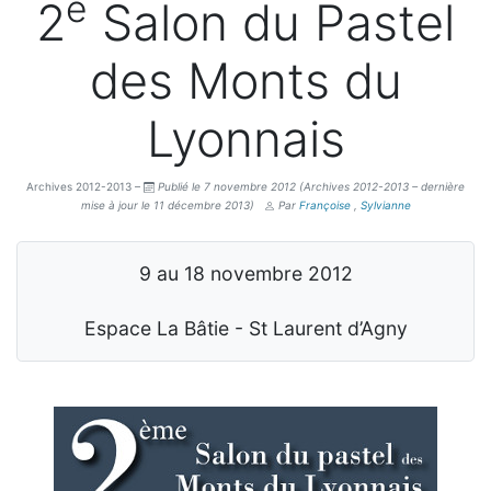
e
2
Salon du Pastel
des Monts du
Lyonnais
Archives 2012-2013 –
Publié le 7 novembre 2012
(Archives 2012-2013 – dernière
mise à jour le 11 décembre 2013)
Par
Françoise
,
Sylvianne
9 au 18 novembre 2012
Espace La Bâtie - St Laurent d’Agny