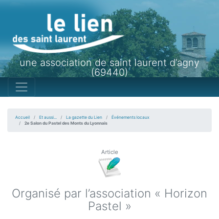
une association de saint laurent d’agny
(69440)
Accueil
Et aussi...
La gazette du Lien
Événements locaux
2e Salon du Pastel des Monts du Lyonnais
Article
Organisé par l’association « Horizon
Pastel »