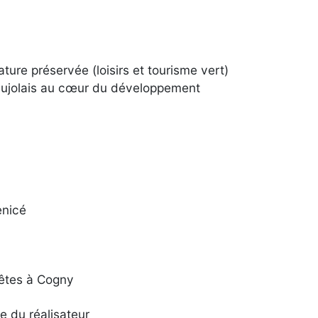
ure préservée (loisirs et tourisme vert)
Beaujolais au cœur du développement
enicé
fêtes à Cogny
e du réalisateur