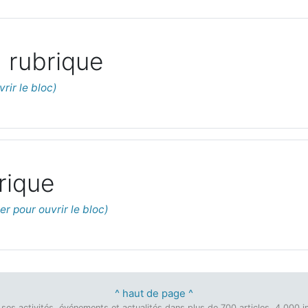
 rubrique
rique
^ haut de page ^
on, ses activités, événements et actualités dans plus de 700 articles, 4 00