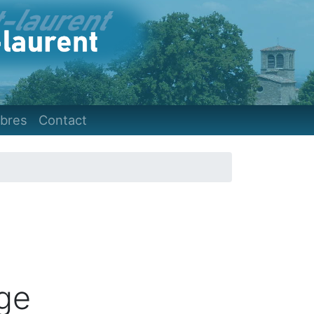
)
bres
Contact
ge