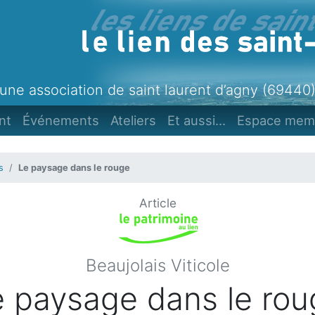
une association de saint laurent d’agny (69440
nt
Événements
Ateliers
Et aussi...
Espace mem
s
Le paysage dans le rouge
Article
Beaujolais Viticole
e paysage dans le rou