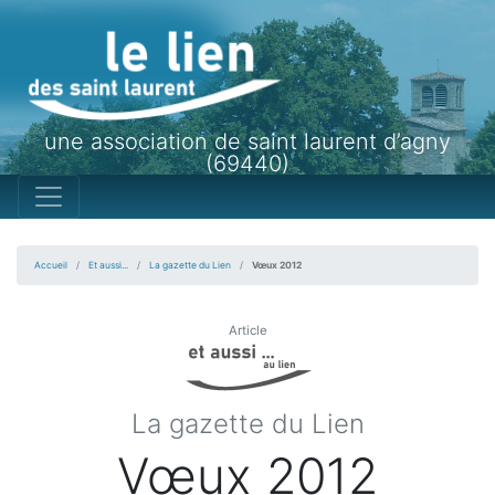
une association de saint laurent d’agny
(69440)
Accueil
Et aussi...
La gazette du Lien
Vœux 2012
Article
La gazette du Lien
Vœux 2012