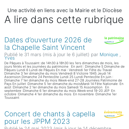
Une activité en liens avec la Mairie et le Diocèse
A lire dans cette rubrique
Dates d’ouverture 2026 de
la Chapelle Saint Vincent
Publié le 31 mars (mis à jour le 6 juillet)
par
Monique
,
Yves
De Pâques à Toussaint :de 14h30 à 18h30 les 1ers dimanches de mois, les
jours fériés et les journées du patrimoine En avril : Dimanche 5 Dimanche de
Pâques Lundi 6 Lundi de Pâques En mai : Vendredi 1er Fête du Travail
Dimanche 3 1er dimanche du mois Vendredi 8 Victoire 1945 Jeudi 14
Ascension Dimanche 24 Pentecôte Lundi 25 Lundi Pentecôte En juin :
Dimanche 7 1er dimanche du mois Week-end 27-28 Journées Patrimoine de
Pays En juillet :Dimanche 5 1er dimanche du moisMardi 14 Fête Nationale En
août :Dimanche 2 1er dimanche du mois Samedi 15 Assomption En
septembre :Dimanche 6 1er dimanche du mois Week-end 19-20 JEP En
octobre :Dimanche 4 1er dimanche du mois En novembre :Dimanche 1er
Toussaint
Concert de chants à capella
pour les JPPM 2023
Publié le 24 mai 2023 (mis à jour le 14 décembre