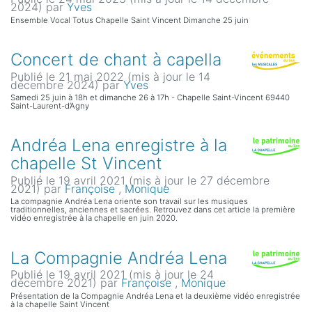
2024)
par
Yves
Ensemble Vocal Totus Chapelle Saint Vincent Dimanche 25 juin
Concert de chant à capella
Publié le 21 mai 2022 (mis à jour le 14
décembre 2024)
par
Yves
Samedi 25 juin à 18h et dimanche 26 à 17h - Chapelle Saint-Vincent 69440
Saint-Laurent-d’Agny
Andréa Lena enregistre à la
chapelle St Vincent
Publié le 19 avril 2021 (mis à jour le 27 décembre
2021)
par
Françoise
,
Monique
La compagnie Andréa Lena oriente son travail sur les musiques
traditionnelles, anciennes et sacrées. Retrouvez dans cet article la première
vidéo enregistrée à la chapelle en juin 2020.
La Compagnie Andréa Lena
Publié le 19 avril 2021 (mis à jour le 24
décembre 2021)
par
Françoise
,
Monique
Présentation de la Compagnie Andréa Lena et la deuxième vidéo enregistrée
à la chapelle Saint Vincent