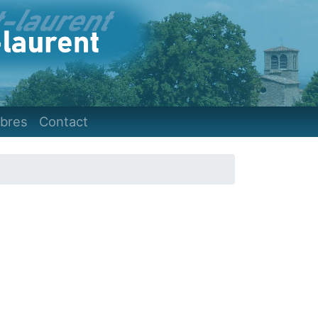
)
bres
Contact