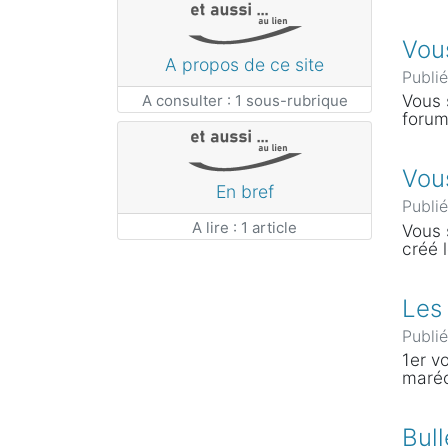
Vous
A propos de ce site
Publi
Vous 
A consulter : 1 sous-rubrique
forum
Vou
En bref
Publi
A lire : 1 article
Vous 
créé 
Les 
Publi
1er v
maréc
Bul