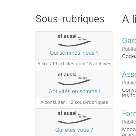
A 
Sous-rubriques
Gard
Publié
Qui sommes-nous ?
Codes
A lire : 19 articles
dont 13 archivés
Ass
Publié
Convo
Activités en sommeil
les f
A consulter : 12 sous-rubriques
Form
Publié
Modal
Qui êtes vous ?
articl