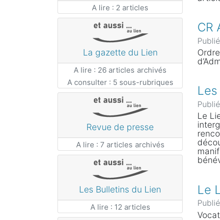
A lire : 2 articles
CR 
Publi
La gazette du Lien
Ordre
d’Adm
A lire : 26 articles
archivés
A consulter : 5 sous-rubriques
Les
Publi
Le Li
inter
Revue de presse
renco
décou
A lire : 7 articles
archivés
manif
bénév
Le L
Les Bulletins du Lien
Publi
A lire : 12 articles
Vocat