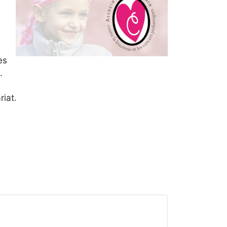
es
.
riat.