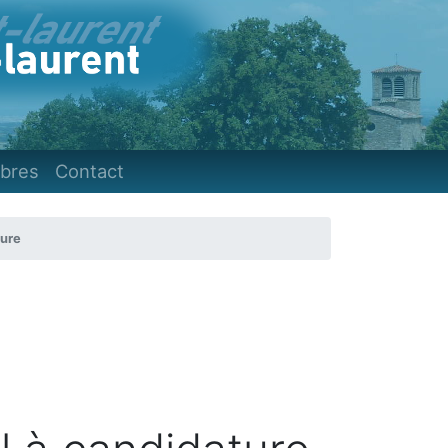
)
bres
Contact
ture