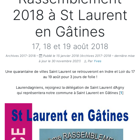
2018 à St Laurent
en Gâtines
17, 18 et 19 août 2018
Archives 2017-2018 –
Publié le 15 janvier 2018
(Archives 2017-2018 – dernière mise
à jour le 30 novembre 2021)
Par
Yves
Une quarantaine de villes Saint Laurent se retrouveront en Indre et Loir du 17
au 19 août pour 3 jours de folie !
Laurendagniens, rejoignez la délégation de Saint Laurent d’Agny
qui représentera notre commune à Saint Laurent en Gâtines
[
1
]